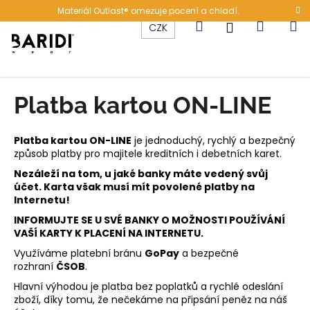
K
Přejít
Materiál Outlast® omezuje pocení a chladí.
na
o
Hledat
Nákup
M
Přihlášení
CZK
obsah
Zpět
Zpět
š
í
C
košík
k
o
Platba kartou ON-LINE
p
o
Platba kartou ON-LINE
je jednoduchý, rychlý a bezpečný
t
způsob platby pro majitele kreditních i debetních karet.
ř
Nezáleží na tom, u jaké banky máte vedený svůj
e
účet. Karta však musí mít povolené platby na
b
Internetu!
u
INFORMUJTE SE U SVÉ BANKY O MOŽNOSTI POUŽÍVÁNÍ
VAŠÍ KARTY K PLACENÍ NA INTERNETU.
j
e
Využíváme platební bránu
GoPay
a bezpečné
rozhraní
ČSOB
.
t
Hlavní výhodou je platba bez poplatků a rychlé odeslání
e
zboží, díky tomu, že nečekáme na připsání peněz na náš
n