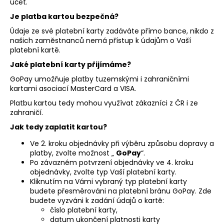
účet.
a
Je platba kartou bezpečná?
j
Údaje ze své platební karty zadáváte přímo bance, nikdo z
í
našich zaměstnanců nemá přístup k údajům o Vaší
t
platební kartě.
?
Jaké platební karty přijímáme?
GoPay umožňuje platby tuzemskými i zahraničními
kartami asociací MasterCard a VISA.
Platbu kartou tedy mohou využívat zákazníci z ČR i ze
zahraničí.
HLEDAT
Jak tedy zaplatit kartou?
Ve 2. kroku objednávky při výběru způsobu dopravy a
platby, zvolte možnost „
GoPay
“.
D
Po závazném potvrzení objednávky ve 4. kroku
o
objednávky, zvolte typ Vaší platební karty.
p
Kliknutím na Vámi vybraný typ platební karty
budete přesměrováni na platební bránu GoPay. Zde
o
budete vyzváni k zadání údajů o kartě:
r
číslo platební karty,
u
datum ukončení platnosti karty