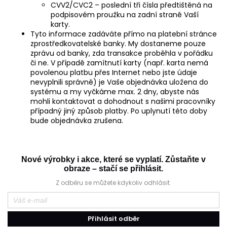
č
CVV2/CVC2 – poslední tři čísla předtištěná na
u
podpisovém proužku na zadní straně Vaší
j
karty.
Tyto informace zadáváte přímo na platební stránce
e
zprostředkovatelské banky. My dostaneme pouze
m
zprávu od banky, zda transakce proběhla v pořádku
e
či ne. V případě zamítnutí karty (např. karta nemá
povolenou platbu přes Internet nebo jste údaje
nevyplnili správně) je Vaše objednávka uložena do
ŠORTKY
systému a my vyčkáme max. 2 dny, abyste nás
HIGH
mohli kontaktovat a dohodnout s našimi pracovníky
LONG
případný jiný způsob platby. Po uplynutí této doby
DÁMSKÉ
bude objednávka zrušena.
TENKÉ
OUTLAST®
-
PEARL
Nové výrobky i akce, které se vyplatí. Zůstaňte v
759
Kč
obraze – stačí se přihlásit.
Z odběru se můžete kdykoliv odhlásit.
Přihlásit odběr