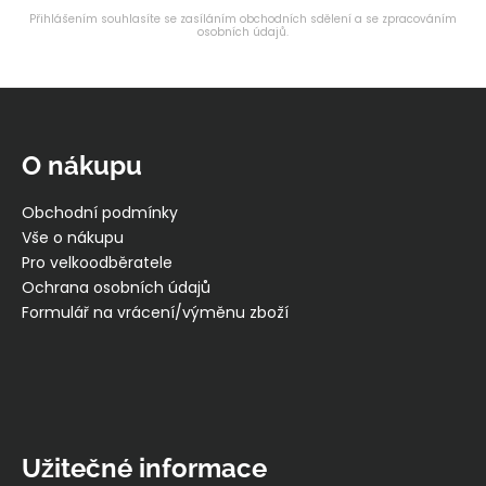
Přihlášením souhlasíte se zasíláním obchodních sdělení a se zpracováním
osobních údajů.
Z
á
p
O nákupu
a
t
Obchodní podmínky
í
Vše o nákupu
Pro velkoodběratele
Ochrana osobních údajů
Formulář na vrácení/výměnu zboží
Užitečné informace