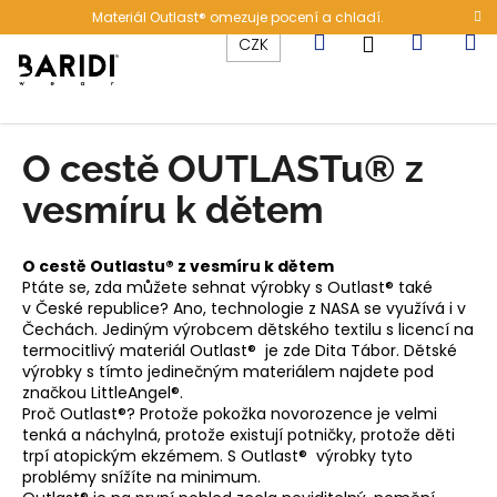
K
Přejít
Materiál Outlast® omezuje pocení a chladí.
na
o
Hledat
Nákup
M
Přihlášení
CZK
obsah
Zpět
Zpět
š
í
C
košík
k
o
O cestě OUTLASTu® z
p
vesmíru k dětem
o
t
ř
O cestě Outlastu® z vesmíru k dětem
Ptáte se, zda můžete sehnat výrobky s Outlast® také
e
v České republice? Ano, technologie z NASA se využívá i v
b
Čechách. Jediným výrobcem dětského textilu s licencí na
u
termocitlivý materiál Outlast® je zde Dita Tábor. Dětské
výrobky s tímto jedinečným materiálem najdete pod
j
značkou LittleAngel®.
e
Proč Outlast®? Protože pokožka novorozence je velmi
t
tenká a náchylná, protože existují potničky, protože děti
trpí atopickým ekzémem. S Outlast® výrobky tyto
e
problémy snížíte na minimum.
n