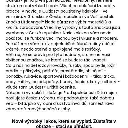
Outlast® je na první pohled zcela neviditelný, nemění
strukturu ani vzhled tkanin. Všechno oblečení lze prát v
a
pračce. A navíc je Outlast® použitelný kdekoliv – ve
j
vesmíru, v Grónsku, v České republice i ve Vaší posteli.
í
Značka LittleAngel® klade důraz na výběr materiálů a
kvalitu zpracování. Všechny výrobky s touto značkou jsou
t
vyrobeny v České republice. Naše kolekce vám navíc
?
dokážou, že funkční věci mohou být i vkusné a moderní.
Pomůžeme vám tak z nejmladších členů rodiny udělat
krásné, neodolatelné a spokojené malé rošťáky.
Věříme, že se právě pro tyto hodnoty, staneme Vaší
oblíbenou značkou, ke které se budete rádi vracet.
Co u nás najdete: zavinovačky, fusaky, spací pytle, ložní
HLEDAT
prádlo – přikrývky, polštáře, prostěradla, oblečení –
ponožky, rukavice, sportovní i každodenní – tílka, trička,
body, mikiny, polodupačky, bundy, čepice, kukly, kalhoty -
všude tam Outlast® určitě oceníte.
D
Nákupem výrobků LittleAngel® od společnosti Dita nejen
o
posilujete českou výrobu, ale podporujete také dobrou
p
věc – Dita, jako výrobní družstvo invalidů, zaměstnává
zdravotně znevýhodněné osoby.
o
r
Nové výrobky i akce, které se vyplatí. Zůstaňte v
u
obraze – stačí se přihlásit.