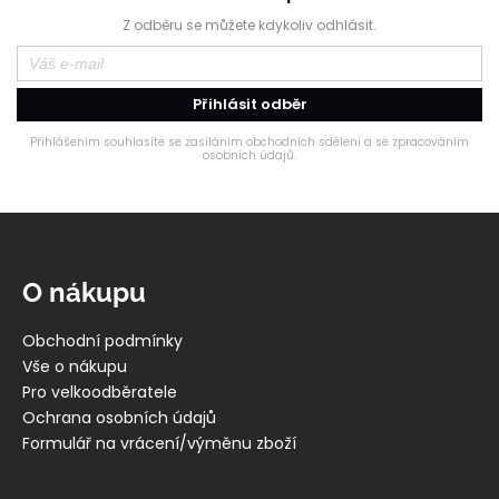
č
u
Z odběru se můžete kdykoliv odhlásit.
j
e
m
Přihlásit odběr
e
Přihlášením souhlasíte se zasíláním obchodních sdělení a se zpracováním
osobních údajů.
ŠORTKY
HIGH
Z
LONG
DÁMSKÉ
á
TENKÉ
p
OUTLAST®
O nákupu
-
a
PEARL
t
Obchodní podmínky
759
í
Vše o nákupu
Kč
Pro velkoodběratele
Ochrana osobních údajů
Formulář na vrácení/výměnu zboží