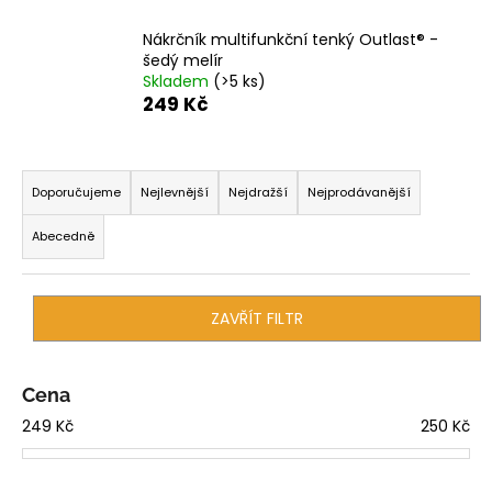
a
Nákrčník multifunkční tenký Outlast® -
j
šedý melír
í
Skladem
(>5 ks)
249 Kč
t
?
Ř
a
Doporučujeme
Nejlevnější
Nejdražší
Nejprodávanější
z
Abecedně
e
HLEDAT
n
í
ZAVŘÍT FILTR
p
D
r
o
o
Cena
p
d
o
249
Kč
250
Kč
r
u
u
k