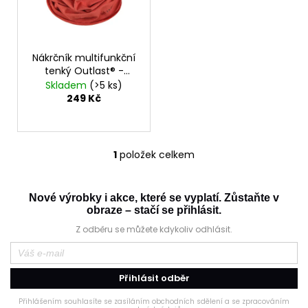
r
o
d
Nákrčník multifunkční
u
tenký Outlast® -
k
skořicová
Skladem
(>5 ks)
t
249 Kč
ů
1
položek celkem
O
v
l
Nové výrobky i akce, které se vyplatí. Zůstaňte v
á
obraze – stačí se přihlásit.
d
Z odběru se můžete kdykoliv odhlásit.
a
c
í
Přihlásit odběr
p
r
Přihlášením souhlasíte se zasíláním obchodních sdělení a se zpracováním