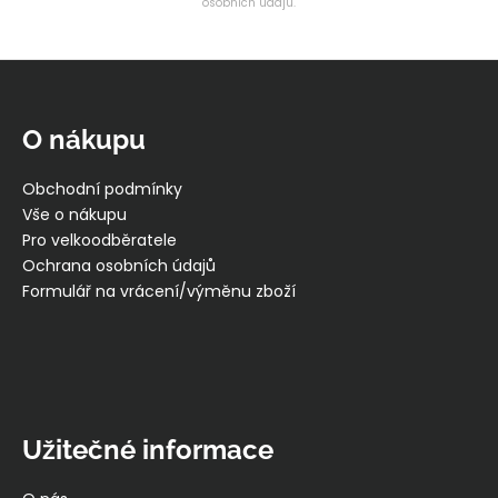
osobních údajů.
v
k
y
Z
v
á
ý
p
p
O nákupu
i
a
s
t
Obchodní podmínky
u
í
Vše o nákupu
Pro velkoodběratele
Ochrana osobních údajů
Formulář na vrácení/výměnu zboží
Užitečné informace