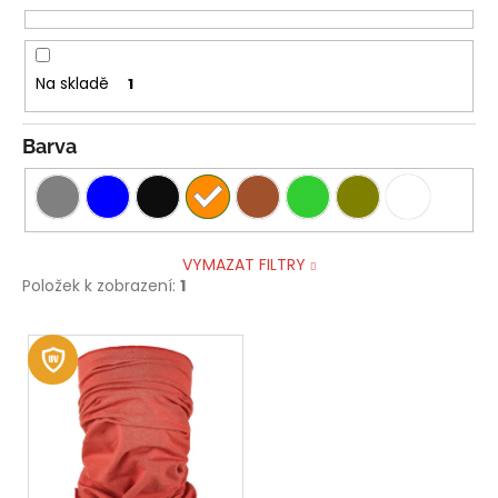
č
t
u
ů
j
e
Na skladě
1
m
e
Barva
ŠORTKY
HIGH
LONG
DÁMSKÉ
VYMAZAT FILTRY
TENKÉ
OUTLAST®
Položek k zobrazení:
1
-
ČERNÁ
V
759
ý
Kč
p
i
s
p