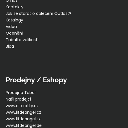
O nás
Kontakty
Jak se starat o oblečení Outlast®
Katalogy
Videa
Ocenění
Tabulka velikostí
Blog
Prodejny / Eshopy
Prodejna Tábor
Naši prodejci
www.ditalatky.cz
www.littleangel.cz
www.littleangel.sk
www.littleangel.de