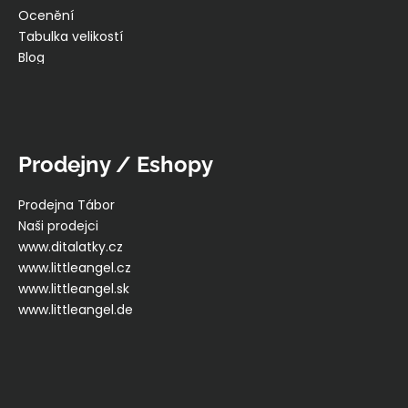
Ocenění
Tabulka velikostí
Blog
Prodejny / Eshopy
Prodejna Tábor
Naši prodejci
www.ditalatky.cz
www.littleangel.cz
www.littleangel.sk
www.littleangel.de