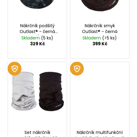
r
o
d
Nákrčník podšitý
Nákrčník smyk
u
Outlast® - černá
Outlast® - černá
k
kytary/černá
Skladem
(5 ks)
Skladem
(>5 ks)
t
329 Kč
399 Kč
ů
Set nákrčník
Nákrčník multifunkční