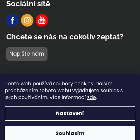
Sociální sítě
Chcete se nás na cokoliv zeptat?
Napište nám
Tento web používá soubory cookies. Dalším
procházením tohoto webu vyjadřujete souhlas s
jejich používáním. Více informací
zde
.
Nastavení
Vytvořil Shoptet Premium
Copyright 2026
BARIDI wear
®
. Všechna práva vyhrazena.
Souhlasím
Napište nám