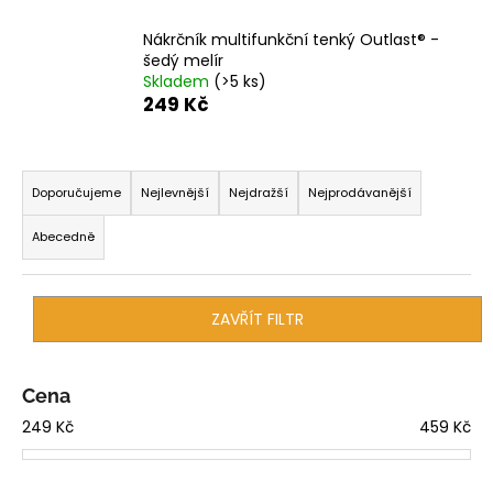
a
Nákrčník multifunkční tenký Outlast® -
j
šedý melír
í
Skladem
(>5 ks)
249 Kč
t
?
Ř
a
Doporučujeme
Nejlevnější
Nejdražší
Nejprodávanější
z
Abecedně
e
HLEDAT
n
í
ZAVŘÍT FILTR
p
D
r
o
o
Cena
p
d
o
249
Kč
459
Kč
r
u
u
k