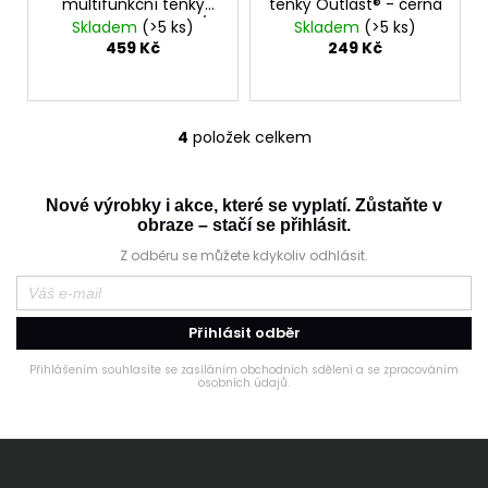
multifunkční tenký
tenký Outlast® - černá
Outlast® - sv.šedá/
Skladem
(>5 ks)
Skladem
(>5 ks)
černá
459 Kč
249 Kč
4
položek celkem
O
v
l
Nové výrobky i akce, které se vyplatí. Zůstaňte v
á
obraze – stačí se přihlásit.
d
Z odběru se můžete kdykoliv odhlásit.
a
c
í
Přihlásit odběr
p
r
Přihlášením souhlasíte se zasíláním obchodních sdělení a se zpracováním
osobních údajů.
v
k
y
Z
v
á
ý