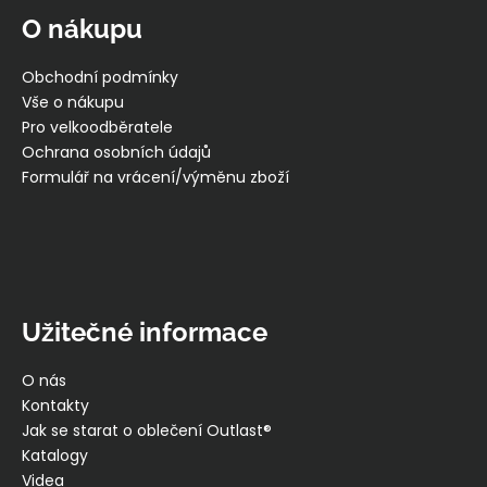
p
p
O nákupu
i
a
s
t
Obchodní podmínky
u
í
Vše o nákupu
Pro velkoodběratele
Ochrana osobních údajů
Formulář na vrácení/výměnu zboží
Užitečné informace
O nás
Kontakty
Jak se starat o oblečení Outlast®
Katalogy
Videa