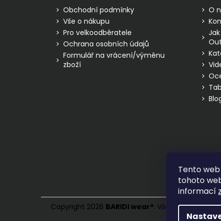
t
Obchodní podmínky
O n
í
Vše o nákupu
Kon
Pro velkoodběratele
Jak
Out
Ochrana osobních údajů
Kat
Formulář na vrácení/výměnu
zboží
Vid
Oc
Tab
Blo
Tento web 
tohoto webu
informací
Copyright 2026
BARIDI wear
®
. Všechna práva vy
Nastave