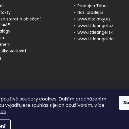
ás
Prodejna Tábor
takty
Naši prodejci
 se starat o oblečení
www.ditalatky.cz
last®
www.littleangel.cz
alogy
www.littleangel.sk
ea
www.littleangel.de
enění
ulka velikostí
g
používá soubory cookies. Dalším procházením
S
 vyjadřujete souhlas s jejich používáním. Více
zde
.
hrazena.
ní