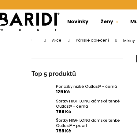
K
Přejít
na
o
obsah
Zpět
Zpět
š
Novinky
Ženy
Mu
do
do
í
obchodu
obchodu
k
Domů
Akce
Pánské oblečení
Mikiny
P
o
s
t
Top 5 produktů
r
Ponožky nízké Outlast® - černá
a
129 Kč
n
Šortky HIGH LONG dámské tenké
n
Outlast® - černá
759 Kč
í
p
Šortky HIGH LONG dámské tenké
Outlast® - pearl
a
759 Kč
PONOŽKY NÍZKÉ OUTLAST® - ČERNÁ