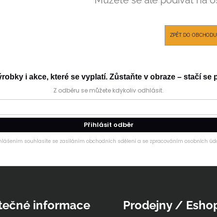
OUTLAST® - ČERNÁ
OUTLAST® - PEA
759 Kč
759 Kč
ZPĚT DO OBCHODU
obky i akce, které se vyplatí. Zůstaňte v obraze – stačí se p
Z odběru se můžete kdykoliv odhlásit.
Přihlásit odběr
ihlášením souhlasíte se zasíláním obchodních sdělení a se zpracováním osobních úda
tečné informace
Prodejny / Esho