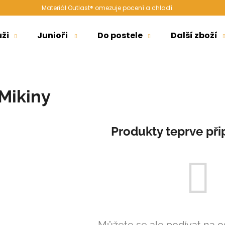
Materiál Outlast® omezuje pocení a chladí.
ži
Junioři
Do postele
Další zboží
Co potřebujete najít?
Mikiny
HLEDAT
Produkty teprve při
Doporučujeme
ŠORTKY HIGH LONG DÁMSKÉ TENKÉ
ŠORTKY HIGH L
Můžete se ale podívat na os