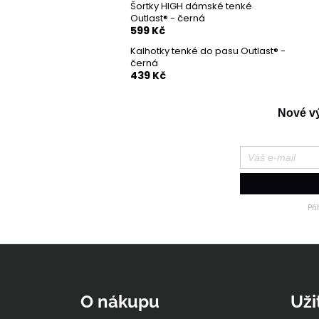
n
Šortky HIGH dámské tenké
129 Kč
e
Outlast® - černá
599 Kč
l
Kalhotky tenké do pasu Outlast® -
černá
439 Kč
Nové výr
Př
Z
á
p
O nákupu
Uži
a