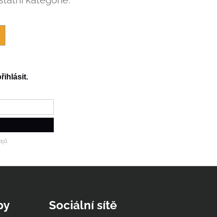
RL
řihlásit.
jů.
py
Sociální sítě