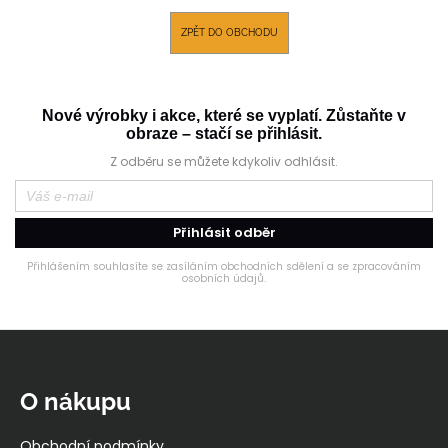
a
ZPĚT DO OBCHODU
j
í
t
Nové výrobky i akce, které se vyplatí. Zůstaňte v
?
obraze – stačí se přihlásit.
Z odběru se můžete kdykoliv odhlásit.
HLEDAT
Přihlásit odběr
Přihlášením souhlasíte se zasíláním obchodních sdělení a se zpracováním
osobních údajů.
D
Z
o
p
á
o
p
O nákupu
r
a
u
t
Obchodní podmínky