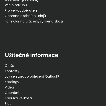
č
í
Vše o nákupu
u
Pro velkoodběratele
j
Ochrana osobních údajů
e
m
Formulář na vrácení/výměnu zboží
e
ŠORTKY
HIGH
DÁMSKÉ
TENKÉ
Užitečné informace
OUTLAST®
-
ČERNÁ
O nás
599
Kontakty
Kč
Jak se starat o oblečení Outlast®
Katalogy
Videa
Ocenění
Tabulka velikostí
Blog