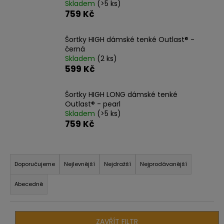
Skladem
(>5 ks)
a
759 Kč
j
í
Šortky HIGH dámské tenké Outlast® -
černá
t
Skladem
(2 ks)
?
599 Kč
Šortky HIGH LONG dámské tenké
Outlast® - pearl
Skladem
(>5 ks)
HLEDAT
759 Kč
Ř
D
a
Doporučujeme
Nejlevnější
Nejdražší
Nejprodávanější
o
z
p
Abecedně
e
o
n
r
u
í
ZAVŘÍT FILTR