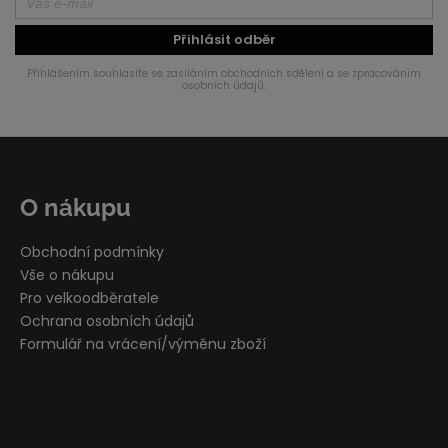
c
í
Přihlásit odběr
p
r
Přihlášením souhlasíte se zasíláním obchodních sdělení a se zpracováním
osobních údajů.
v
k
y
Z
v
á
ý
p
p
O nákupu
i
a
s
t
Obchodní podmínky
u
í
Vše o nákupu
Pro velkoodběratele
Ochrana osobních údajů
Formulář na vrácení/výměnu zboží