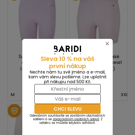
p
i
s
p
r
×
o
d
Šortky HIGH LONG
Šortky HIGH dámské
Sleva 10 % na váš
u
dámské tenké
tenké Outlast® - pearl
první nákup
k
Outlast® - pearl
Skladem
(>5 ks)
Skladem
(>5 ks)
Nechte nám tu své jméno a e-mail,
t
759 Kč
599 Kč
kam vám slevu pošleme. Lze uplatnit
při nákupu nad 500 Kč.
ů
M
L
XL
XXL
3XL
S
M
L
XL
XXL
CHCI SLEVU
Odesláním souhlasíte se zasíláním obchodních
sdělení a se
zpracováním osobních údajů
. Z
odběru se můžete kdykoliv odhlásit.