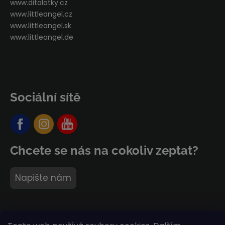
www.ditalatky.cz
www.littleangel.cz
www.littleangel.sk
www.littleangel.de
Sociální sítě
Chcete se nás na cokoliv zeptat?
Napište nám