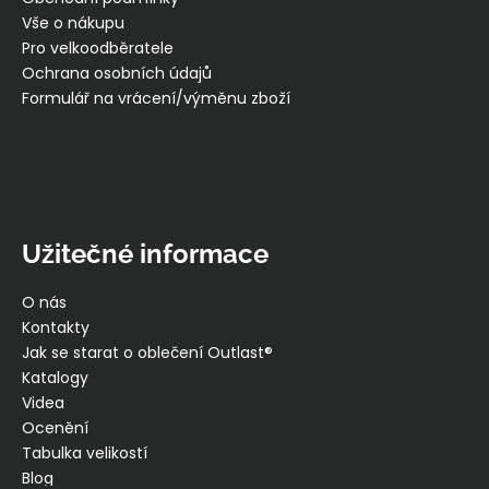
č
í
Vše o nákupu
u
Pro velkoodběratele
j
Ochrana osobních údajů
e
m
Formulář na vrácení/výměnu zboží
e
KALHOTKY
TENKÉ
DO
PASU
Užitečné informace
OUTLAST®
-
ČERNÁ
O nás
439
Kontakty
Kč
Jak se starat o oblečení Outlast®
Katalogy
Videa
Ocenění
Tabulka velikostí
Blog