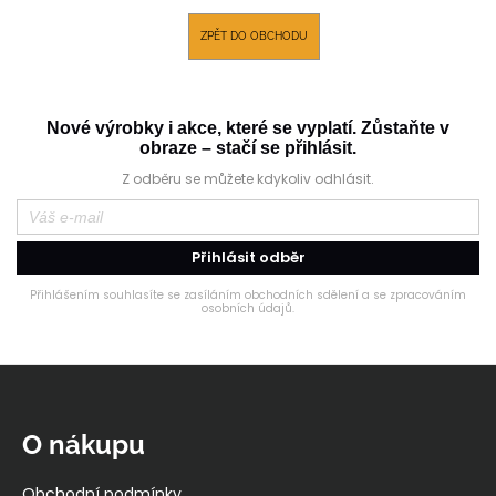
a
ZPĚT DO OBCHODU
j
í
t
Nové výrobky i akce, které se vyplatí. Zůstaňte v
?
obraze – stačí se přihlásit.
Z odběru se můžete kdykoliv odhlásit.
HLEDAT
Přihlásit odběr
Přihlášením souhlasíte se zasíláním obchodních sdělení a se zpracováním
osobních údajů.
D
Z
o
p
á
o
p
O nákupu
r
a
u
t
Obchodní podmínky