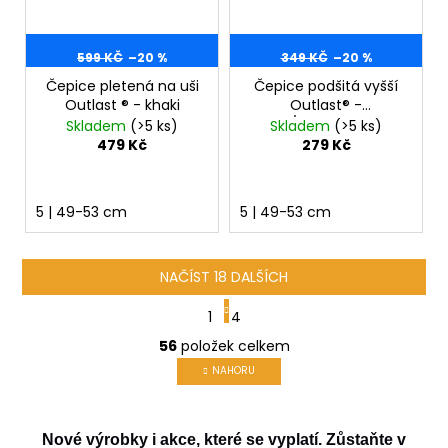
599 KČ
–20 %
349 KČ
–20 %
Čepice pletená na uši
Čepice podšitá vyšší
Outlast ® - khaki
Outlast® -
pixel/tm.šedý melír
Skladem
(>5 ks)
Skladem
(>5 ks)
479 Kč
279 Kč
5 | 49-53 cm
5 | 49-53 cm
NAČÍST 18 DALŠÍCH
S
1
4
t
O
r
56
položek celkem
v
á
NAHORU
l
n
á
k
d
o
v
a
Nové výrobky i akce, které se vyplatí. Zůstaňte v