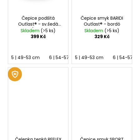
Čepice podšitá
Čepice smyk BARIDI
Outlast® - sv.šedá
Outlast® - bordó
kytky/šedý melír
Skladem
(>5 ks)
Skladem
(>5 ks)
399 Kč
329 Kč
5 | 49-53 cm
6 | 54-57 cm
5 | 49-53 cm
7 | 58-62 cm
6 | 54-57 c
Čelenka tenká REFLEX
Čepice smyk SPORT