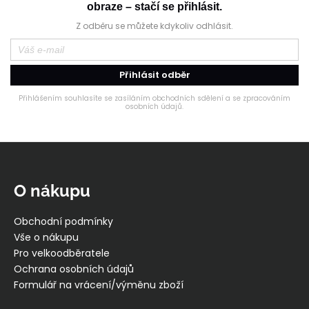
á
obraze – stačí se přihlásit.
c
n
í
Z odběru se můžete kdykoliv odhlásit.
í
p
r
v
Přihlásit odběr
k
Přihlášením souhlasíte se zasíláním obchodních sdělení a se zpracováním
y
osobních údajů.
v
ý
p
Z
i
á
s
p
O nákupu
u
a
t
Obchodní podmínky
í
Vše o nákupu
Pro velkoodběratele
Ochrana osobních údajů
Formulář na vrácení/výměnu zboží