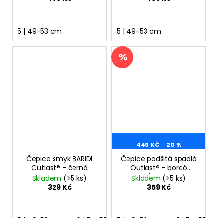
5 | 49-53 cm
5 | 49-53 cm
449 KČ
–20 %
Čepice smyk BARIDI
Čepice podšitá spadlá
Outlast® - černá
Outlast® - bordó
melír/sv.pudrová
Skladem
(>5 ks)
Skladem
(>5 ks)
329 Kč
359 Kč