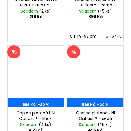
BARIDI Outlast® -
Outlast® - černá
černá
Skladem
(2 ks)
Skladem
(>5 ks)
219 Kč
399 Kč
5 | 49-53 cm
6 | 54-57 c
569 KČ
–20 %
569 KČ
–20 %
Čepice pletená UNI
Čepice pletená UNI
Outlast ® - khaki
Outlast ® - šedá
Skladem
(4 ks)
Skladem
(>5 ks)
455 Kč
455 Kč