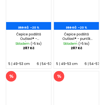
359 KČ
–20 %
359 KČ
–20 %
Čepice podšitá
Čepice podšitá
Outlast® -
Outlast® - puntík
orchidej/levandulová
neon/černá
Skladem
(>5 ks)
Skladem
(>5 ks)
287 Kč
287 Kč
5 | 49-53 cm
6 | 54-57 cm
5 | 49-53 cm
6 | 54-57 c