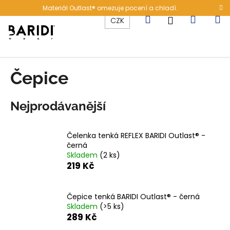
K
Přejít
Materiál Outlast® omezuje pocení a chladí.
na
o
Hledat
Nákup
M
Přihlášení
CZK
obsah
Zpět
Zpět
š
í
C
košík
k
o
Čepice
p
o
Nejprodávanější
t
ř
e
Čelenka tenká REFLEX BARIDI Outlast® -
černá
b
Skladem
(2 ks)
u
219 Kč
j
e
Čepice tenká BARIDI Outlast® - černá
t
Skladem
(>5 ks)
e
289 Kč
n