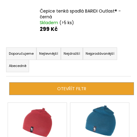
a
Čepice tenká spadlá BARIDI Outlast® -
j
černá
í
Skladem
(>5 ks)
299 Kč
t
?
Ř
a
Doporučujeme
Nejlevnější
Nejdražší
Nejprodávanější
z
Abecedně
e
HLEDAT
n
í
OTEVŘÍT FILTR
p
D
r
V
o
o
p
ý
d
o
p
r
u
i
u
k
s